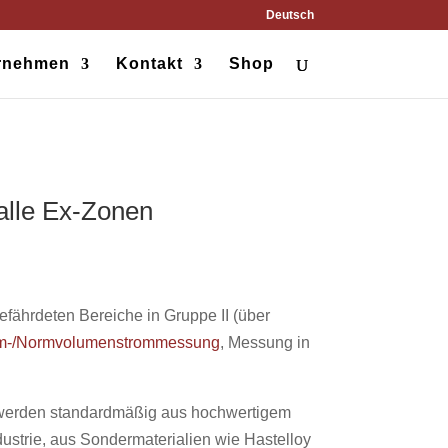
Deutsch
rnehmen
Kontakt
Shop
alle Ex-Zonen
fährdeten Bereiche in Gruppe II (über
m-/Normvolumenstrommessung
, Messung in
n werden standardmäßig aus hochwertigem
ustrie, aus Sondermaterialien wie Hastelloy