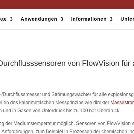
kte
Anwendungen
Informationen
Unte
Durchflusssensoren von FlowVision für 
s-/Durchflussmesser und Strömungswächter für alle explosionsge
eilen des kalorimetrischen Messprinzips wie direkter
Massestro
ten und in Gasen von Unterdruck bis zu 100 bar Überdruck.
sung der Mediumstemperatur möglich. Sensoren von FlowVisio
 Anforderungen, zum Beispiel in Prozessen der chemischen Ind